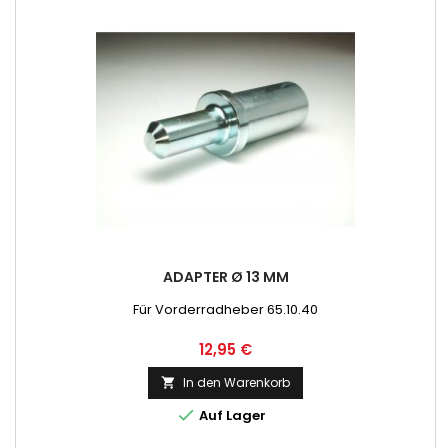
ADAPTER Ø 13 MM
Für Vorderradheber 65.10.40
Preis
12,95 €
In den Warenkorb


Auf Lager