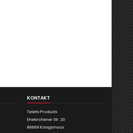
KONTAKT
Telefix Products
Ehekirchener Str. 20
86669 Königsmoos