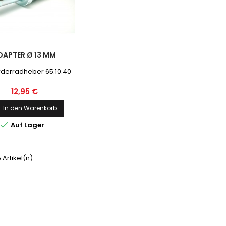
DAPTER Ø 13 MM
rderradheber 65.10.40
Preis
12,95 €
In den Warenkorb

Auf Lager
5 Artikel(n)