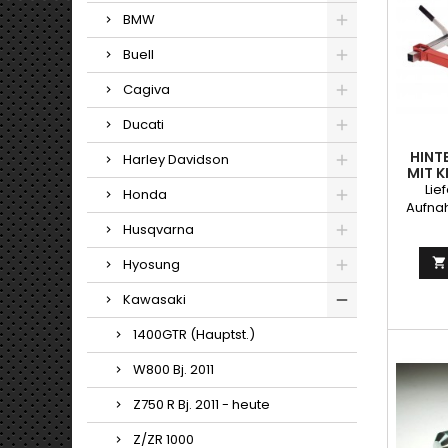
BMW
Buell
Cagiva
Ducati
HINT
Harley Davidson
MIT 
Lie
Honda
Aufna
sehr g
Husqvarna
g
Hyosung

Kawasaki
1400GTR (Hauptst.)
W800 Bj. 2011
Z750 R Bj. 2011 - heute
Z/ZR 1000