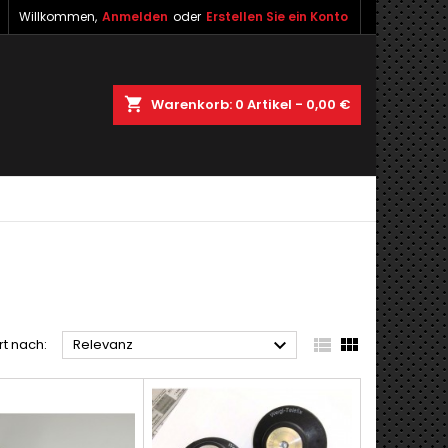
Willkommen,
Anmelden
oder
Erstellen Sie ein Konto
shopping_cart
Warenkorb:
0
Artikel - 0,00 €



rt nach:
Relevanz