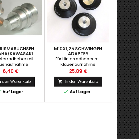
PRISMABUCHSEN
M10X1,25 SCHWINGEN
AHA/KAWASAKI
ADAPTER
YAMAHA/KAWASAKI
interradheber mit
Für Hinterradheber mit
auenaufnahme
Klauenaufnahme
Preis
Preis
6,40 €
25,89 €
n den Warenkorb
In den Warenkorb



Auf Lager
Auf Lager