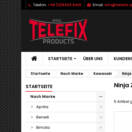
Telefon:
+49 (0)8433 8401
Email:
info@telefix-
STARTSEITE
ÜBER UNS
KUNDENS
Startseite
Nach Marke
Kawasaki
Ninja
Ninja 
STARTSEITE
Nach Marke
5 Artikel
Aprilia
Benelli
Bimota