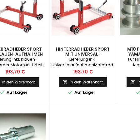
ERRADHEBER SPORT
HINTERRADHEBER SPORT
M10 
KLAUEN-AUFNAHMEN
MIT UNIVERSAL-
YAM
AUFNAHMEN
ferung inkl. Klauen-
Lieferung inkl.
Für H
hmenMotorrad-Urteil:
UniversalaufnahmenMotorrad-
Kl
ut2Räder-Urteil: sehr
Urteil: sehr gut2Räder-Urteil:
Preis
Preis
193,70 €
193,70 €
utMotorradfahrer
Sehr gutMotorradfahrer:
Empfehlung
Empfehlung
In den Warenkorb
In den Warenkorb
I




Auf Lager
Auf Lager