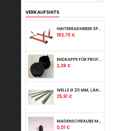
VERKAUFSHITS
HINTERRADHEBER SPORT MIT KLAUEN-AUFNAHMEN
Preis
193,70 €
ENDKAPPE FÜR PROFI & RACER
Preis
2,38 €
WELLE Ø 20 MM, LÄNGE 390 MM
Preis
25,91 €
MADENSCHRAUBE MIT SPITZE
Preis
0,01 €