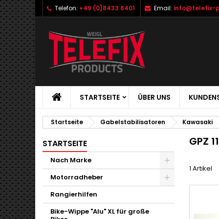
Telefon:
+49 (0)8433 8401
Email:
info@telefix-
STARTSEITE
ÜBER UNS
KUNDENS
Startseite
Gabelstabilisatoren
Kawasaki
GPZ 11
STARTSEITE
Nach Marke
1 Artikel
Motorradheber
Rangierhilfen
Bike-Wippe "Alu" XL für große