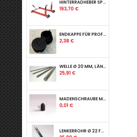
HINTERRADHEBER SPORT MIT KLAUEN-AUFNAHMEN
Preis
193,70 €
ENDKAPPE FÜR PROFI & RACER
Preis
2,38 €
WELLE Ø 20 MM, LÄNGE 390 MM
Preis
25,91 €
MADENSCHRAUBE MIT SPITZE
Preis
0,01 €
LENKERROHR Ø 22 FÜR PROFI & RACER