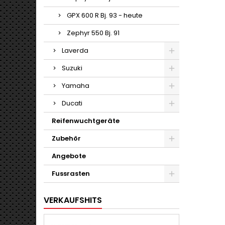
GPX 600 R Bj. 93 - heute
Zephyr 550 Bj. 91
Laverda
Suzuki
Yamaha
Ducati
Reifenwuchtgeräte
Zubehör
Angebote
Fussrasten
VERKAUFSHITS