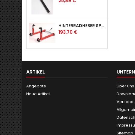
Preis
25,89 €
HINTERRADHEBER SPORT MIT UNIVERSAL-AUFNAHMEN
Preis
193,70 €
ARTIKEL
UNTER
Angebote
Über uns
Neue Artikel
Downloa
Versand
Allgemei
Datensch
Impress
Sitemap