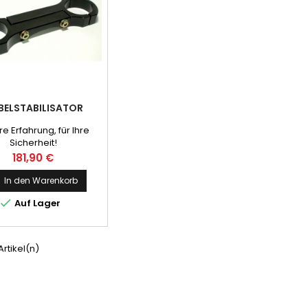
BELSTABILISATOR
e Erfahrung, für Ihre
Sicherheit!
Preis
181,90 €
In den Warenkorb

Auf Lager
 Artikel(n)