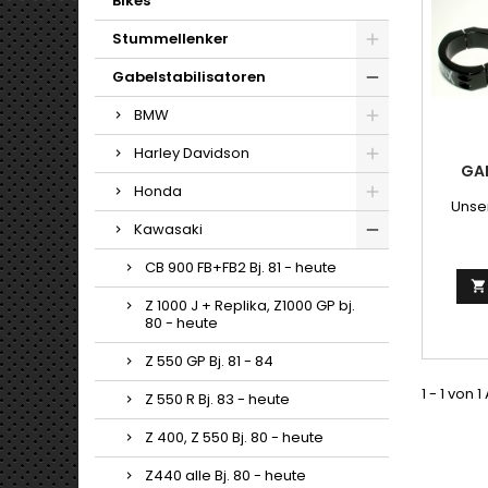
Bikes
Stummellenker
Gabelstabilisatoren
BMW
Harley Davidson
GA
Honda
Unser
Kawasaki
CB 900 FB+FB2 Bj. 81 - heute

Z 1000 J + Replika, Z1000 GP bj.
80 - heute
Z 550 GP Bj. 81 - 84
1 - 1 von 1
Z 550 R Bj. 83 - heute
Z 400, Z 550 Bj. 80 - heute
Z440 alle Bj. 80 - heute