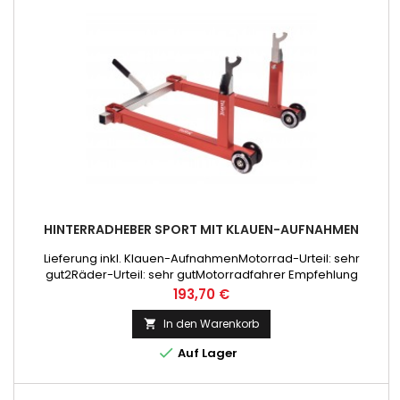
HINTERRADHEBER SPORT MIT KLAUEN-AUFNAHMEN
Lieferung inkl. Klauen-AufnahmenMotorrad-Urteil: sehr
gut2Räder-Urteil: sehr gutMotorradfahrer Empfehlung
Preis
193,70 €
In den Warenkorb


Auf Lager