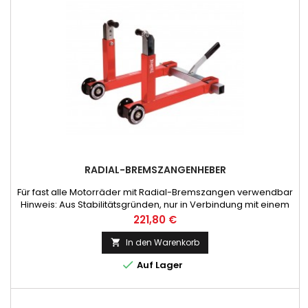
RADIAL-BREMSZANGENHEBER
Für fast alle Motorräder mit Radial-Bremszangen verwendbar
Hinweis: Aus Stabilitätsgründen, nur in Verbindung mit einem
Hinterradheber oder Hauptständer verwenden!
Preis
221,80 €
In den Warenkorb


Auf Lager