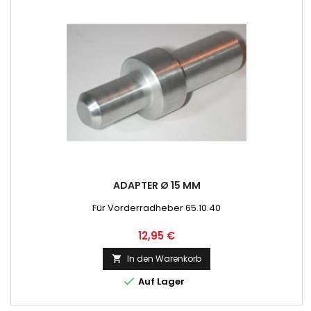
ADAPTER Ø 15 MM
Für Vorderradheber 65.10.40
Preis
12,95 €
In den Warenkorb


Auf Lager