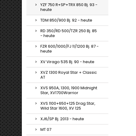
YZF 750 R+SP+TRX 850 Bj. 93 -
heute
TDM 850/900 Bj. 92 - heute
RD 350/RD 500/TZR 250 Bj. 85
- heute
FZR 600/1000/FJ 11/1200 Bj. 87 -
heute
XV Virago 535 Bj. 90 - heute
XVZ 1300 Royal Star + Classic
AT
XVS 950A, 1300, 1900 Midnight
Star, XV1700Warrior
XVS 1100+650+125 Drag Star,
Wild Star 1600, XV 125
XJ6/SP Bj. 2013 - heute
MT 07