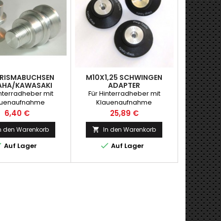
PRISMABUCHSEN
M10X1,25 SCHWINGEN
AHA/KAWASAKI
ADAPTER
YAMAHA/KAWASAKI
interradheber mit
Für Hinterradheber mit
auenaufnahme
Klauenaufnahme
Preis
Preis
6,40 €
25,89 €
n den Warenkorb
In den Warenkorb



Auf Lager
Auf Lager