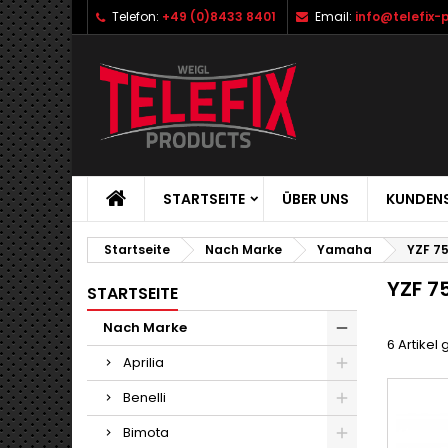
Telefon:
+49 (0)8433 8401
Email:
info@telefix-
STARTSEITE
ÜBER UNS
KUNDENS
Startseite
Nach Marke
Yamaha
YZF 75
YZF 7
STARTSEITE
Nach Marke
6 Artikel
Aprilia
Benelli
Bimota