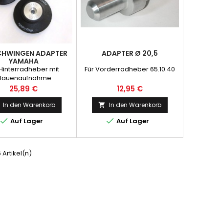
CHWINGEN ADAPTER
ADAPTER Ø 20,5
YAMAHA
 Hinterradheber mit
Für Vorderradheber 65.10.40
lauenaufnahme
Preis
Preis
25,89 €
12,95 €
In den Warenkorb
In den Warenkorb



Auf Lager
Auf Lager
6 Artikel(n)