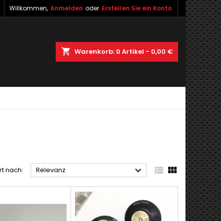
Willkommen,
Anmelden
oder
Erstellen Sie ein Konto
shopping_cart
Warenkorb:
0
Artikel - 0,00 €



rt nach:
Relevanz