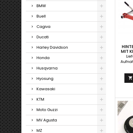
BMW
Buell
Cagiva
Ducati
HINT
Harley Davidson
MIT 
Lie
Honda
Aufna
sehr g
Husqvarna
g
Hyosung

Kawasaki
KTM
Moto Guzzi
MV Agusta
MZ