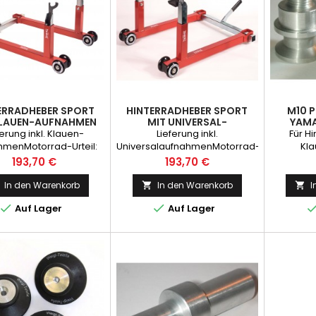
ERRADHEBER SPORT
HINTERRADHEBER SPORT
M10 
KLAUEN-AUFNAHMEN
MIT UNIVERSAL-
YAM
AUFNAHMEN
ferung inkl. Klauen-
Lieferung inkl.
Für H
hmenMotorrad-Urteil:
UniversalaufnahmenMotorrad-
Kl
ut2Räder-Urteil: sehr
Urteil: sehr gut2Räder-Urteil:
Preis
Preis
193,70 €
193,70 €
utMotorradfahrer
Sehr gutMotorradfahrer:
Empfehlung
Empfehlung
In den Warenkorb
In den Warenkorb
I




Auf Lager
Auf Lager