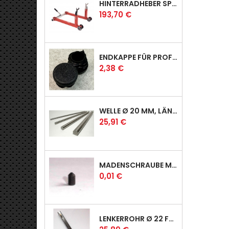
HINTERRADHEBER SPORT MIT KLAUEN-AUFNAHMEN
Preis
193,70 €
ENDKAPPE FÜR PROFI & RACER
Preis
2,38 €
WELLE Ø 20 MM, LÄNGE 390 MM
Preis
25,91 €
MADENSCHRAUBE MIT SPITZE
Preis
0,01 €
LENKERROHR Ø 22 FÜR PROFI & RACER