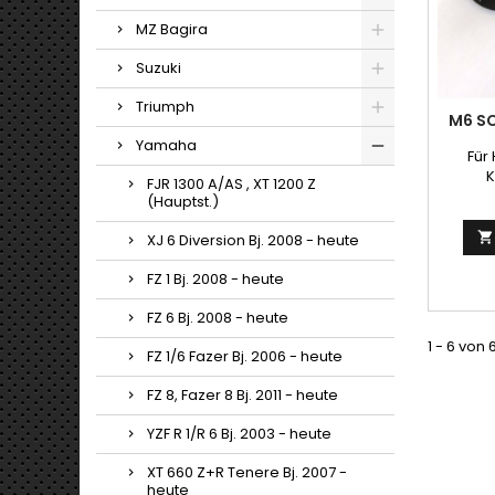
MZ Bagira
Suzuki
Triumph
M6 S
Yamaha
Für
K
FJR 1300 A/AS , XT 1200 Z
(Hauptst.)

XJ 6 Diversion Bj. 2008 - heute
FZ 1 Bj. 2008 - heute
FZ 6 Bj. 2008 - heute
1 - 6 von 
FZ 1/6 Fazer Bj. 2006 - heute
FZ 8, Fazer 8 Bj. 2011 - heute
YZF R 1/R 6 Bj. 2003 - heute
XT 660 Z+R Tenere Bj. 2007 -
heute