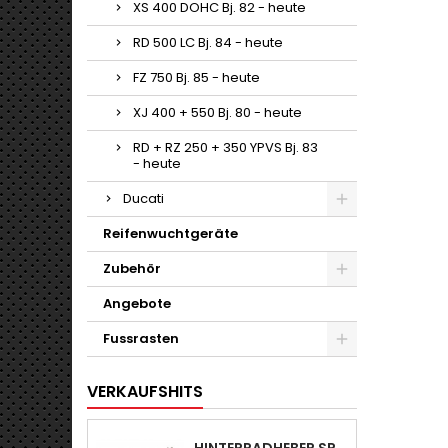
XS 400 DOHC Bj. 82 - heute
RD 500 LC Bj. 84 - heute
FZ 750 Bj. 85 - heute
XJ 400 + 550 Bj. 80 - heute
RD + RZ 250 + 350 YPVS Bj. 83
- heute
Ducati
Reifenwuchtgeräte
Zubehör
Angebote
Fussrasten
VERKAUFSHITS