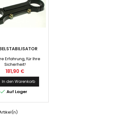
BELSTABILISATOR
e Erfahrung, für Ihre
Sicherheit!
Preis
181,90 €
In den Warenkorb

Auf Lager
 Artikel(n)