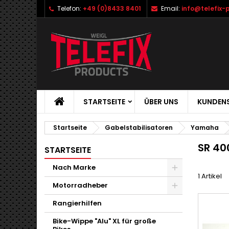
Telefon:
+49 (0)8433 8401
Email:
info@telefix-
STARTSEITE
ÜBER UNS
KUNDENS
Startseite
Gabelstabilisatoren
Yamaha
SR 40
STARTSEITE
Nach Marke
1 Artikel
Motorradheber
Rangierhilfen
Bike-Wippe "Alu" XL für große