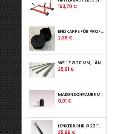
HINTERRADHEBER SPORT MIT KLAUEN-AUFNAHMEN
Preis
193,70 €
ENDKAPPE FÜR PROFI & RACER
Preis
2,38 €
WELLE Ø 20 MM, LÄNGE 390 MM
Preis
25,91 €
MADENSCHRAUBE MIT SPITZE
Preis
0,01 €
LENKERROHR Ø 22 FÜR PROFI & RACER
Preis
25,89 €