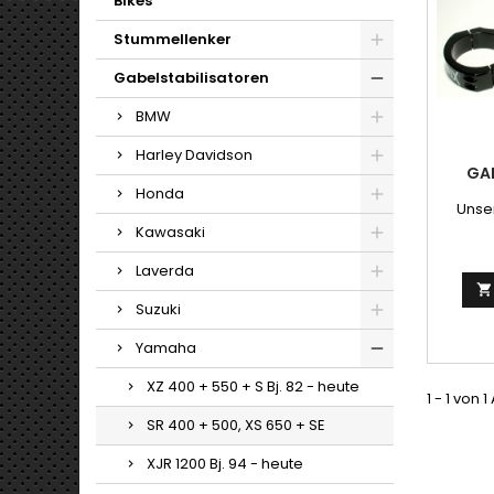
Bikes
Stummellenker
Gabelstabilisatoren
BMW
Harley Davidson
GA
Honda
Unser
Kawasaki
Laverda

Suzuki
Yamaha
XZ 400 + 550 + S Bj. 82 - heute
1 - 1 von 1
SR 400 + 500, XS 650 + SE
XJR 1200 Bj. 94 - heute