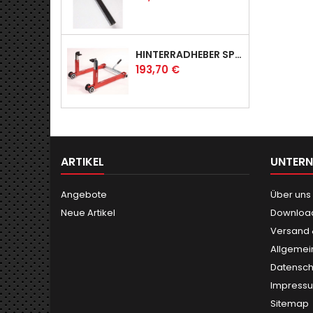
HINTERRADHEBER SPORT MIT UNIVERSAL-AUFNAHMEN
Preis
193,70 €
ARTIKEL
UNTER
Angebote
Über uns
Neue Artikel
Downloa
Versand
Allgemei
Datensch
Impress
Sitemap