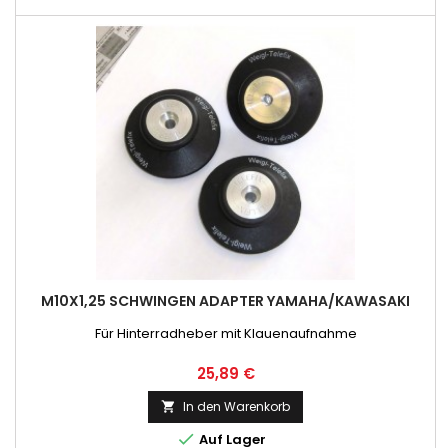
M10X1,25 SCHWINGEN ADAPTER YAMAHA/KAWASAKI
Für Hinterradheber mit Klauenaufnahme
Preis
25,89 €
In den Warenkorb


Auf Lager