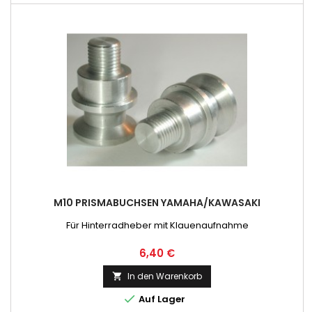
M10 PRISMABUCHSEN YAMAHA/KAWASAKI
Für Hinterradheber mit Klauenaufnahme
Preis
6,40 €
In den Warenkorb


Auf Lager