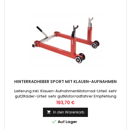
HINTERRADHEBER SPORT MIT KLAUEN-AUFNAHMEN
Lieferung inkl. Klauen-AufnahmenMotorrad-Urteil: sehr
gut2Räder-Urteil: sehr gutMotorradfahrer Empfehlung
Preis
193,70 €
In den Warenkorb


Auf Lager