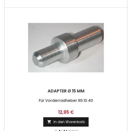
ADAPTER Ø 15 MM
Für Vorderradheber 65.10.40
Preis
12,95 €
In den Warenkorb
