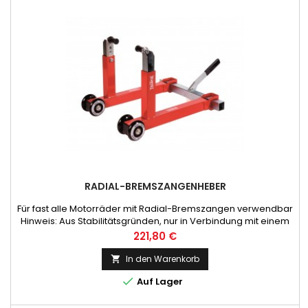
RADIAL-BREMSZANGENHEBER
Für fast alle Motorräder mit Radial-Bremszangen verwendbar
Hinweis: Aus Stabilitätsgründen, nur in Verbindung mit einem
Hinterradheber oder Hauptständer verwenden!
Preis
221,80 €
In den Warenkorb


Auf Lager