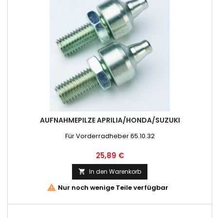
AUFNAHMEPILZE APRILIA/HONDA/SUZUKI
Für Vorderradheber 65.10.32
Preis
25,89 €
In den Warenkorb


Nur noch wenige Teile verfügbar