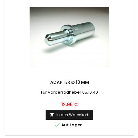
ADAPTER Ø 13 MM
Für Vorderradheber 65.10.40
Preis
12,95 €
In den Warenkorb


Auf Lager