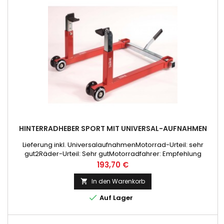
HINTERRADHEBER SPORT MIT UNIVERSAL-AUFNAHMEN
Lieferung inkl. UniversalaufnahmenMotorrad-Urteil: sehr
gut2Räder-Urteil: Sehr gutMotorradfahrer: Empfehlung
Preis
193,70 €
In den Warenkorb


Auf Lager