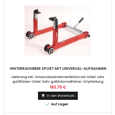
HINTERRADHEBER SPORT MIT UNIVERSAL-AUFNAHMEN
Lieferung inkl. UniversalaufnahmenMotorrad-Urteil: sehr
gut2Räder-Urteil: Sehr gutMotorradfahrer: Empfehlung
Preis
193,70 €
In den Warenkorb


Auf Lager