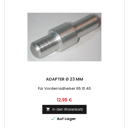
ADAPTER Ø 23 MM
Für Vorderradheber 65.10.40
Preis
12,95 €
In den Warenkorb


Auf Lager