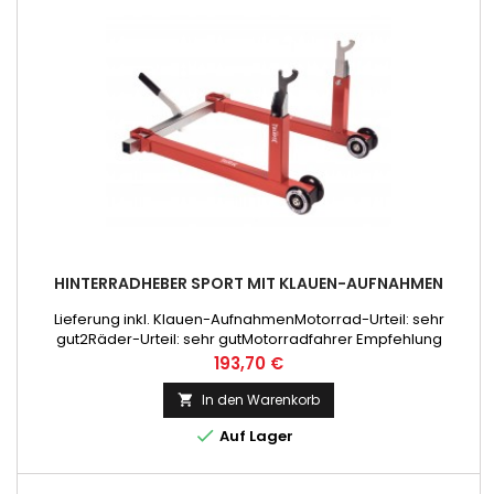
HINTERRADHEBER SPORT MIT KLAUEN-AUFNAHMEN
Lieferung inkl. Klauen-AufnahmenMotorrad-Urteil: sehr
gut2Räder-Urteil: sehr gutMotorradfahrer Empfehlung
Preis
193,70 €
In den Warenkorb


Auf Lager