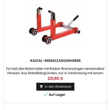
RADIAL-BREMSZANGENHEBER
Für fast alle Motorräder mit Radial-Bremszangen verwendbar
Hinweis: Aus Stabilitätsgründen, nur in Verbindung mit einem
Hinterradheber oder Hauptständer verwenden!
Preis
221,80 €
In den Warenkorb


Auf Lager