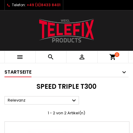
Telefon:
+49 (0)8433 8401
0



shopping_cart
STARTSEITE
SPEED TRIPLE T300

Relevanz
1 - 2 von 2 Artikel(n)