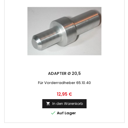
ADAPTER Ø 20,5
Für Vorderradheber 65.10.40
Preis
12,95 €
In den Warenkorb


Auf Lager