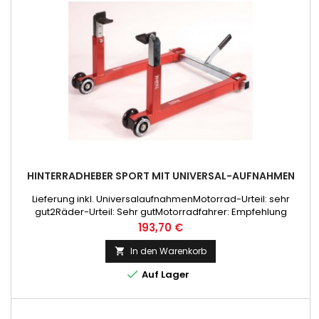
HINTERRADHEBER SPORT MIT UNIVERSAL-AUFNAHMEN
Lieferung inkl. UniversalaufnahmenMotorrad-Urteil: sehr
gut2Räder-Urteil: Sehr gutMotorradfahrer: Empfehlung
Preis
193,70 €
In den Warenkorb


Auf Lager