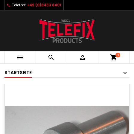
Telefon:
+49 (0)8433 8401
0



shopping_cart
STARTSEITE