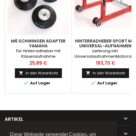
M6 SCHWINGEN ADAPTER
HINTERRADHEBER SPORT MIT
YAMAHA
UNIVERSAL-AUFNAHMEN
Für Hinterradheber mit
Lieferung inkl.
Klauenaufnahme
UniversalaufnahmenMotorrad
Urteil: sehr gut2Räder-Urteil:
Preis
Preis
25,89 €
193,70 €
Sehr gutMotorradfahrer:
Empfehlung
In den Warenkorb
In den Warenkorb




Auf Lager
Auf Lager

ARTIKEL

UNTERNEHMEN
Diese Webseite verwendet Cookies, um