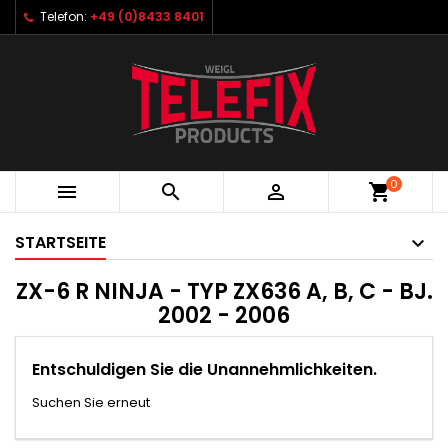
Telefon:
+49 (0)8433 8401
0



shopping_cart
STARTSEITE
ZX-6 R NINJA - TYP ZX636 A, B, C - BJ.
2002 - 2006
Entschuldigen Sie die Unannehmlichkeiten.
Suchen Sie erneut