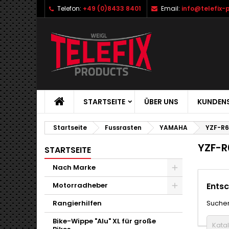
Telefon:
+49 (0)8433 8401
Email:
info@telefix-
STARTSEITE
ÜBER UNS
KUNDENS
Startseite
Fussrasten
YAMAHA
YZF-R6/
YZF-R6
STARTSEITE
Nach Marke
Motorradheber
Entsc
Rangierhilfen
Suchen
Bike-Wippe "Alu" XL für große