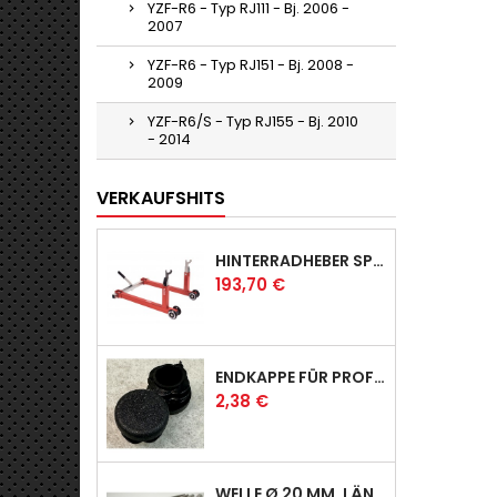
YZF-R6 - Typ RJ111 - Bj. 2006 -
2007
YZF-R6 - Typ RJ151 - Bj. 2008 -
2009
YZF-R6/S - Typ RJ155 - Bj. 2010
- 2014
VERKAUFSHITS
HINTERRADHEBER SPORT MIT KLAUEN-AUFNAHMEN
Preis
193,70 €
ENDKAPPE FÜR PROFI & RACER
Preis
2,38 €
WELLE Ø 20 MM, LÄNGE 390 MM