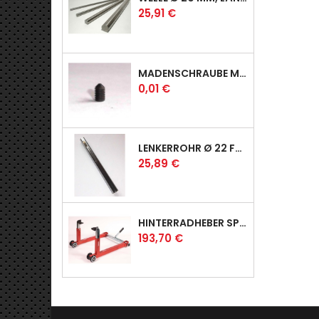
Preis
25,91 €
MADENSCHRAUBE MIT SPITZE
Preis
0,01 €
LENKERROHR Ø 22 FÜR PROFI & RACER
Preis
25,89 €
HINTERRADHEBER SPORT MIT UNIVERSAL-AUFNAHMEN
Preis
193,70 €