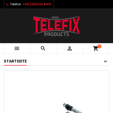
Telefon:
+49 (0)8433 8401
0



shopping_cart
STARTSEITE