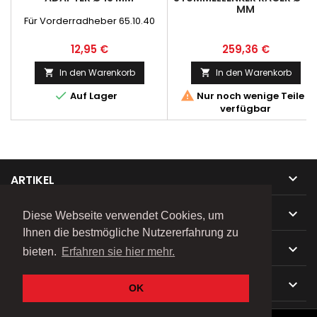
MM
Für Vorderradheber 65.10.40
Preis
Preis
12,95 €
259,36 €
In den Warenkorb
In den Warenkorb




Auf Lager
Nur noch wenige Teile
verfügbar

ARTIKEL

UNTERNEHMEN
Diese Webseite verwendet Cookies, um
Ihnen die bestmögliche Nutzererfahrung zu

IHR KONTO
bieten.
Erfahren sie hier mehr.

KONTAKT
OK