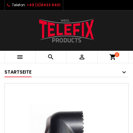
Telefon:
+49 (0)8433 8401
0



shopping_cart
STARTSEITE