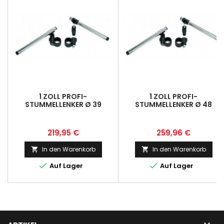
1 ZOLL PROFI-
1 ZOLL PROFI-
STUMMELLENKER Ø 39
STUMMELLENKER Ø 48
Preis
Preis
219,95 €
259,96 €
In den Warenkorb
In den Warenkorb




Auf Lager
Auf Lager